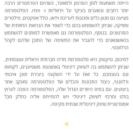
הייתה משמעות לזמן הסרטון ולסאונד, כשהיום הפרמטרים הרבה
יותר רחבים ונשענים בעיקר על ויראליות ו- rtm. הפלטפורמה
מציעה גם מגוון כלים ותכונות לעריכת וידאו, כולל אפקטים, פילטרים
ומוזיקה, שניתן להשתמש בהם כדי לשפר את הנראות החזותית של
הסרטונים. בנוסף, הפלטפורמה גם מאפשרת למותגים להשתמש
בהאשטאגים כדי להגביר את החשיפה של התוכן שלהם לקהל
הרלוונטי.
לסיכום
,
טיקטוק
היא פלטפורמת מדיה חברתית ויראלית ועוצמתית
,
שניתן להשתמש בה לשיווק דיגיטלי באמצעות משפיענים
,
לקוחות
וגם בעצמכם
.
כל זאת על ידי השקעה ביצירת תוכן איכותי
ורלוונטי
,
ניצול התכונות והכלים של הפלטפורמה ומעקב אחר
ביצועים
.
עם בסיס היוזרים הגדול שלה
,
הפלטפורמה הפכה לערוץ
בולט ומרכזי לשיווק דיגיטלי ויש להתייחס אליה כחלק מכל
אסטרטגיית שיווק דיגיטלית שנתית מקיפה
.