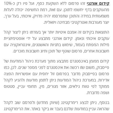
קידום אורגני
זהו פרסום ללא השקעת כסף, ועל פיו רק כ-10%
מהעוקבים בדף יחשפו לתוכן. עם זאת, רמת החשיפה יכולה לעלות
משמעותית במידה והתוכן שתפרסמו יהיה מדויק, איכותי, בעל ערך,
יוצר מעורבות ואטרקטיבי מבחינה ויזואלית.
התוצאות בקידום זה אמנם איטיות יותר אך בעזרתו ניתן ליצור קהל
עוקבים איכותי ונאמן. קידום אורגני מתבצע על ידי אופטימיזציית
מילות המפתח בעמוד, שימוש בתגיות והאשטגים, אינטראקציה עם
חשבונות אחרים, פרסום שוטף של תוכן ותיוג חשבונות מוכרים.
קידום ממומן באינסטגרם מתבצע מתוך מערכת ניהול המודעות של
פייסבוק, משום שזו רכשה את אינסטגרם לפני מספר שנים. לכן, כמו
פרסום בפייסבוק מדובר בפרסום זול יחסית עם אפשרויות הפצה
אדירות. במערכת ניהול המודעות ניתן לתזמן מודעות ולהגיע לקהל
ממוקד לפי טווח גילאים, אזור מגורים, מין, תחומי עניין, סטטוס
ושפה מדוברת.
בנוסף, ניתן לבצע רימרקטינג (שיווק מחדש) ולפרסם שוב לקהל
שהראה עניין במודעות שלכם בעבר או ביקר באתר. את הרימרקטינג