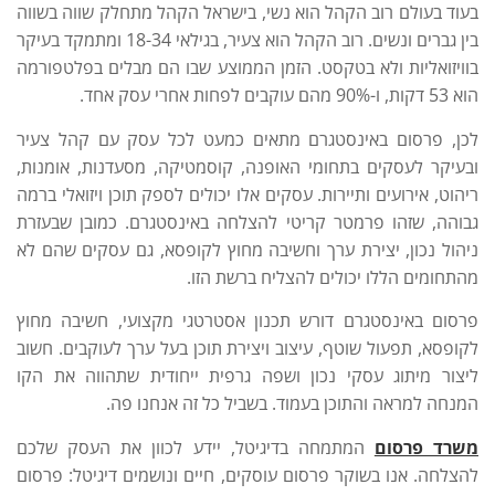
בעוד בעולם רוב הקהל הוא נשי, בישראל הקהל מתחלק שווה בשווה
בין גברים ונשים. רוב הקהל הוא צעיר, בגילאי 18-34 ומתמקד בעיקר
בוויזואליות ולא בטקסט. הזמן הממוצע שבו הם מבלים בפלטפורמה
הוא 53 דקות, ו-90% מהם עוקבים לפחות אחרי עסק אחד.
לכן, פרסום באינסטגרם מתאים כמעט לכל עסק עם קהל צעיר
ובעיקר לעסקים בתחומי האופנה, קוסמטיקה, מסעדנות, אומנות,
ריהוט, אירועים ותיירות. עסקים אלו יכולים לספק תוכן ויזואלי ברמה
גבוהה, שזהו פרמטר קריטי להצלחה באינסטגרם. כמובן שבעזרת
ניהול נכון, יצירת ערך וחשיבה מחוץ לקופסא, גם עסקים שהם לא
מהתחומים הללו יכולים להצליח ברשת הזו.
פרסום באינסטגרם דורש תכנון אסטרטגי מקצועי, חשיבה מחוץ
לקופסא, תפעול שוטף, עיצוב ויצירת תוכן בעל ערך לעוקבים. חשוב
ליצור מיתוג עסקי נכון ושפה גרפית ייחודית שתהווה את הקו
המנחה למראה והתוכן בעמוד. בשביל כל זה אנחנו פה.
משרד פרסום
המתמחה בדיגיטל, יידע לכוון את העסק שלכם
להצלחה. אנו בשוקר פרסום עוסקים, חיים ונושמים דיגיטל: פרסום