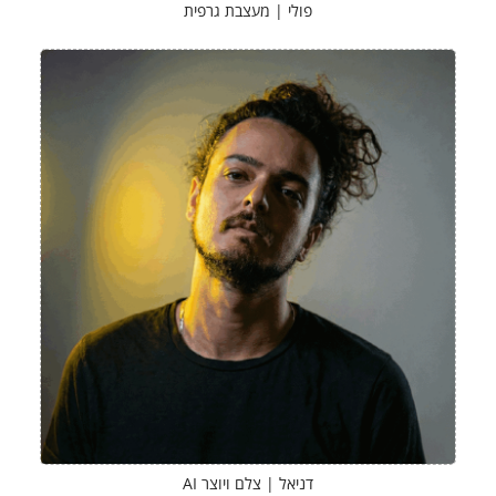
פולי | מעצבת גרפית
דניאל | צלם ויוצר AI